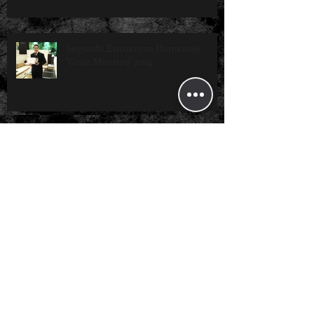
Segundo Encuentro Homenaje
"Gran Maestro" 2014
Reunión Navidad 2014
Última Clase Krav Maga 2014
Primer Traiming Camp 2014 - Krav