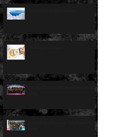
Diseña un blog increíble
Tu blog en un clic
Primer Entrenamiento Krav Maga
2015
Krav Maga Panamá - Los Pueblos
2000