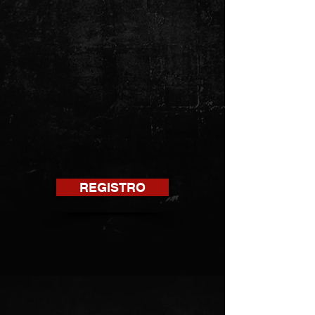
Tres (3) clases
p/semana
CLASE P/ DÍA
$12
Sólo aplicable para
alumnos inscritos
REGISTRO
CLASES DE PRUEBA