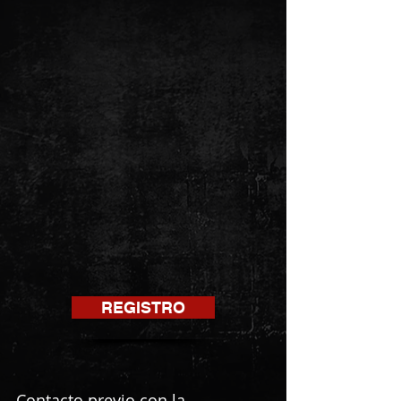
1 CLASE
$25
3 CLASES
$60
6 CLASES
$90
REGISTRO
Contacto previo con la