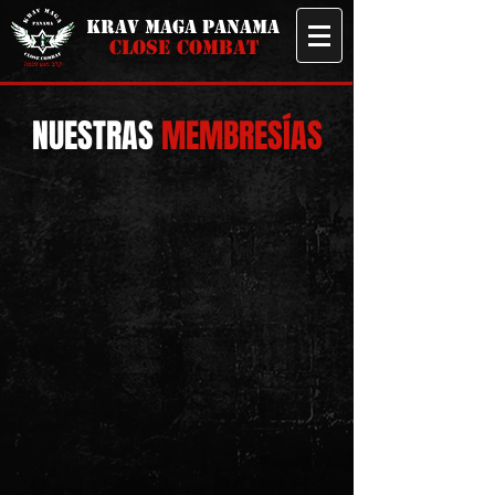
KRAV MAGA PANAMA
CLOSE COMBAT
NUESTRAS
MEMBRESÍAS
En KMPMA nos aseguramos que
sea fácil que te inscribas a un
serio y profesional
entrenamiento de defensa
personal Krav Maga, ofreciendo
clases al alcance de tu
presupuesto sin costos añadidos
ni contratos.
Ofrecemos clases para adultos y
niños a partir de los 11 años de
edad, instrucción a cuerpos de