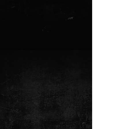
seguridad privada, estamentos
de seguridad policial y militar,
cursos/ seminarios locales e
internacional.
CLASES REGULARES
MATRÍCULA
$90
Pago una sola vez
MENSUALIDAD
$139