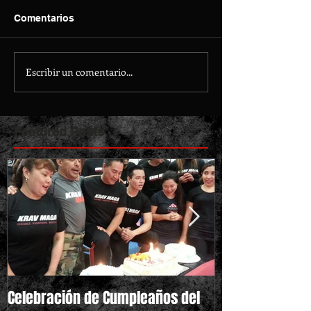
Comentarios
Escribir un comentario...
Featured Posts
Celebración de Cumpleaños del
Triunfo de Jos