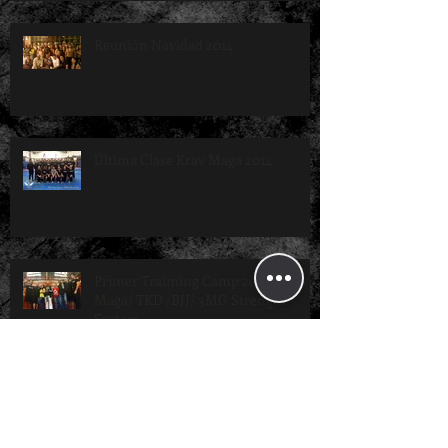
Reunión Navidad 2014
Última Clase Krav Maga 2014
Primer Traiming Camp 2014 - Krav
Maga/ TKD /BJJ/ 3MG Strength
System
Clase Especial con Sabonim
Roderick Young