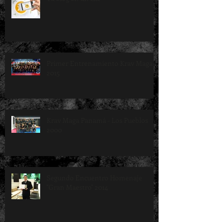
Primer Entrenamiento Krav Maga
2015
Krav Maga Panamá - Los Pueblos
2000
Segundo Encuentro Homenaje
"Gran Maestro" 2014