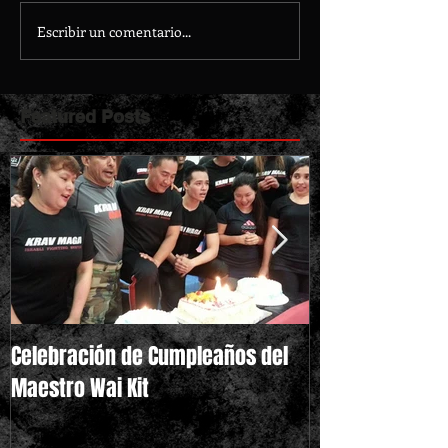
Escribir un comentario...
Featured Posts
Celebración de Cumpleaños del
Triunfo de Jos
Maestro Wai Kit
pelea debut en 