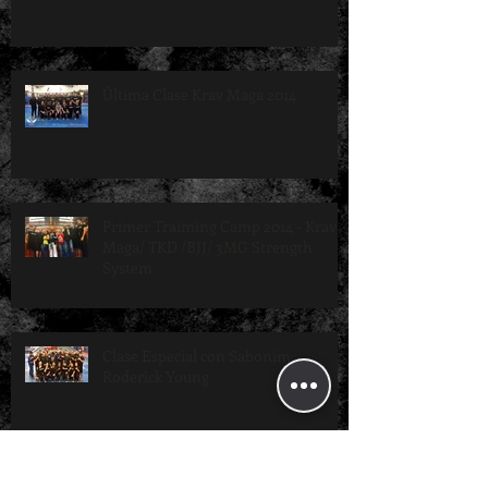
Última Clase Krav Maga 2014
Primer Traiming Camp 2014 - Krav
Maga/ TKD /BJJ/ 3MG Strength
System
Clase Especial con Sabonim
Roderick Young
Archive