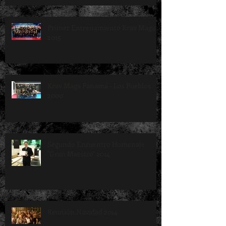
Primer Entrenamiento Krav Maga
2015
Krav Maga Panamá - Los Pueblos
2000
Segundo Encuentro Homenaje
"Gran Maestro" 2014
Reunión Navidad 2014