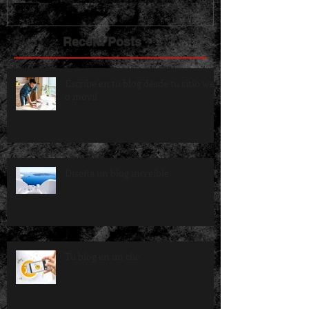
Recent Posts
Escribe en tu blog desde tu sitio web
o móvil
Diseña un blog increíble
Tu blog en un clic